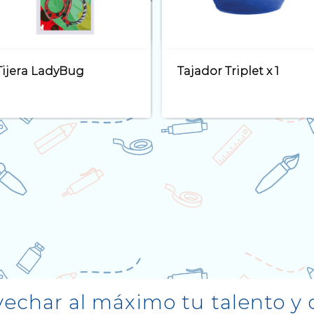
Tajador Triplet x 1
Tajador Mistic
char al máximo tu talento y c