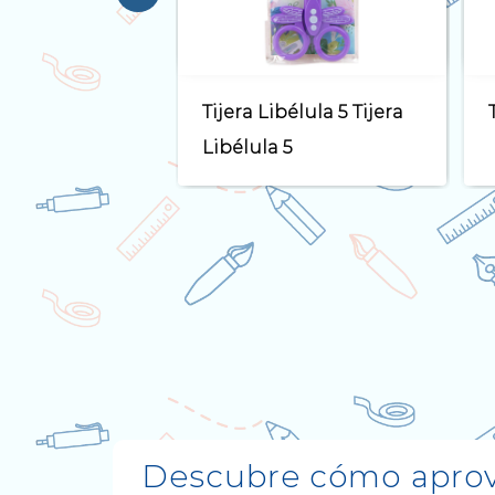
élula 5 Tijera
Tijera LadyBug
5
Descubre cómo aprove