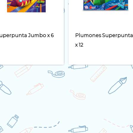
lumones Superpunta
Plumones Gruesos
 12
Aquamax 47 estuche x
12