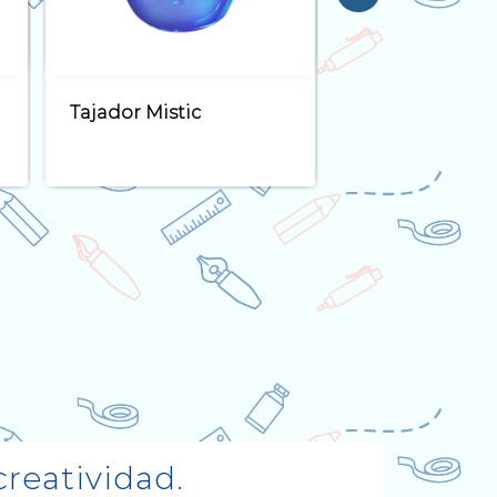
Tijera Libélula 5 Tijera
Tijera LadyBug
Libélula 5
reatividad.