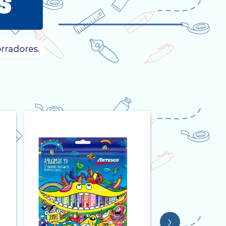
s
orradores.
›