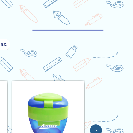
as.
›