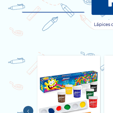
Lápices d
‹