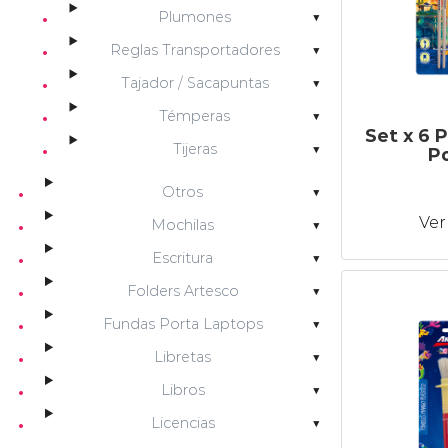
Plumones
Reglas Transportadores
Tajador / Sacapuntas
Témperas
Set x 6 P
Tijeras
P
Otros
Ver
Mochilas
Escritura
Folders Artesco
Fundas Porta Laptops
Libretas
Libros
Licencias