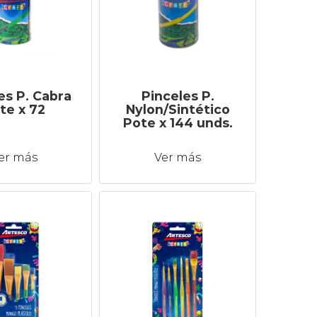
es P. Cabra
Pinceles P.
te x 72
Nylon/Sintético
Pote x 144 unds.
er más
Ver más