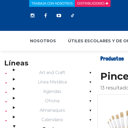
TRABAJA CON NOSOTROS
DISTRIBUIDORES
NOSOTROS
ÚTILES ESCOLARES Y DE O
Productos
Líneas
Art and Craft
Pince
Línea Metálica
13 resultad
Agendas
Oficina
Almanaques
Calendario