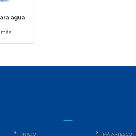
para agua
 más
INICIO
MÁ ARTESCO