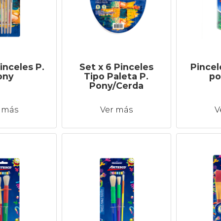
inceles P.
Set x 6 Pinceles
Pincel
ony
Tipo Paleta P.
po
Pony/Cerda
 más
Ver más
V